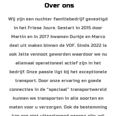
o
r
Over ons
k
a
m
Wij zijn een nuchter familiebedrijf gevestigd
in het Friese Joure. Gestart in 2015 door
Martin en in 2017 kwamen Durkje en Marco
deel uit maken binnen de VOF. Sinds 2022 is
ook Jelte vennoot geworden waardoor we nu
allemaal operationeel actief zijn in het
bedrijf. Onze passie ligt bij het exceptionele
transport. Door onze ervaring en goede
connecties in de “speciaal” transportwereld
kunnen we transporten in alle soorten en
maten voor u verzorgen. Ook de bestemming
kan ons niet uiteenlopend genoeg zijn, wij