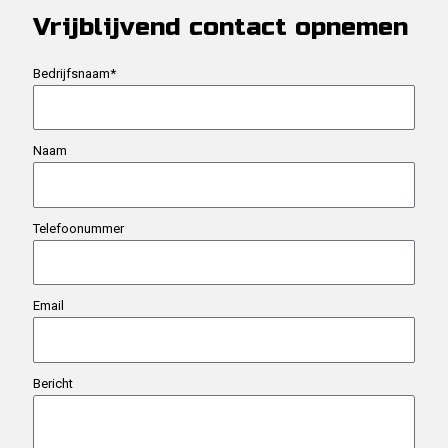
o
r
Vrijblijvend contact opnemen
k
a
m
Bedrijfsnaam*
Naam
Telefoonummer
Email
Bericht