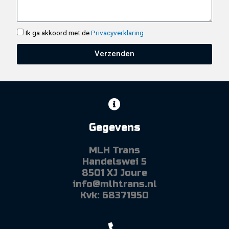
Ik ga akkoord met de
Privacyverklaring
Verzenden
Gegevens
MLH Trans
Handelswei 5
8501 XJ Joure
info@mlhtrans.nl
Kvk: 68371950