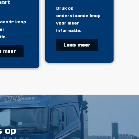
port
Druk op
onderstaande knop
aande knop
voor meer
er
informatie.
ie.
Lees meer
s meer
s op