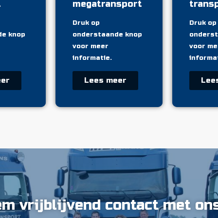
t
megatransport
trans
Druk op
Druk op
de knop
onderstaande knop
onderst
voor meer
voor me
informatie.
informat
eer
Lees meer
Lee
m vrijblijvend contact met on