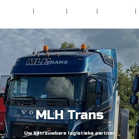
Diensten
Over ons
Offerte
Wagenpark
Contact
Diensten
Over ons
Offerte
Wagenpar
MLH Trans
Uw betrouwbare logistieke partner