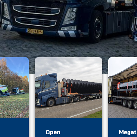
r
Open
Megat