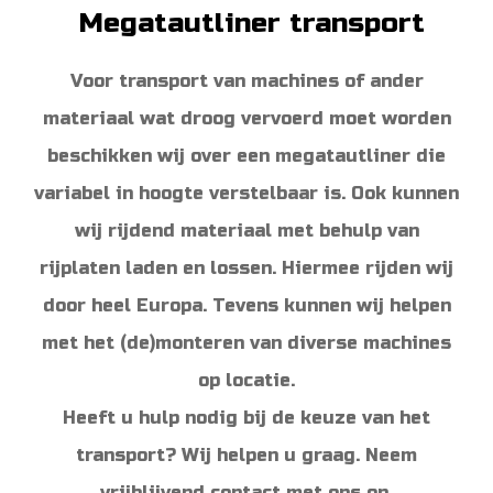
o
r
Megatautliner transport
k
a
m
Voor transport van machines of ander
materiaal wat droog vervoerd moet worden
beschikken wij over een megatautliner die
variabel in hoogte verstelbaar is. Ook kunnen
wij rijdend materiaal met behulp van
rijplaten laden en lossen. Hiermee rijden wij
door heel Europa. Tevens kunnen wij helpen
met het (de)monteren van diverse machines
op locatie.
Heeft u hulp nodig bij de keuze van het
transport? Wij helpen u graag. Neem
vrijblijvend contact met ons op.